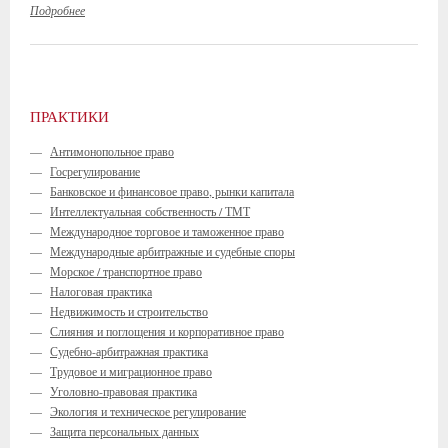
Подробнее
ПРАКТИКИ
—
Антимонопольное право
—
Госрегулирование
—
Банковское и финансовое право, рынки капитала
—
Интеллектуальная собственность / ТМТ
—
Международное торговое и таможенное право
—
Международные арбитражные и судебные споры
—
Морское / транспортное право
—
Налоговая практика
—
Недвижимость и строительство
—
Слияния и поглощения и корпоративное право
—
Судебно-арбитражная практика
—
Трудовое и миграционное право
—
Уголовно-правовая практика
—
Экология и техническое регулирование
—
Защита персональных данных