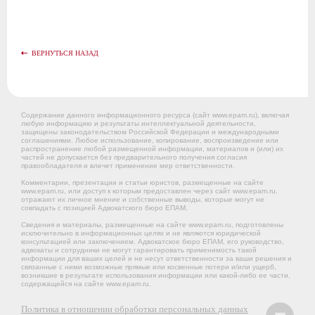
ВЕРНУТЬСЯ НАЗАД
Содержание данного информационного ресурса (сайт www.epam.ru), включая
любую информацию и результаты интеллектуальной деятельности,
защищены законодательством Российской Федерации и международными
соглашениями. Любое использование, копирование, воспроизведение или
распространение любой размещенной информации, материалов и (или) их
частей не допускается без предварительного получения согласия
правообладателя и влечет применение мер ответственности.
Комментарии, презентации и статьи юристов, размещенные на сайте
www.epam.ru, или доступ к которым предоставлен через сайт www.epam.ru,
отражают их личное мнение и собственные выводы, которые могут не
совпадать с позицией Адвокатского бюро ЕПАМ.
Сведения и материалы, размещенные на сайте www.epam.ru, подготовлены
исключительно в информационных целях и не являются юридической
консультацией или заключением. Адвокатское бюро ЕПАМ, его руководство,
адвокаты и сотрудники не могут гарантировать применимость такой
информации для ваших целей и не несут ответственности за ваши решения и
связанные с ними возможные прямые или косвенные потери и/или ущерб,
возникшие в результате использования информации или какой-либо ее части,
содержащейся на сайте www.epam.ru.
Политика в отношении обработки персональных данных