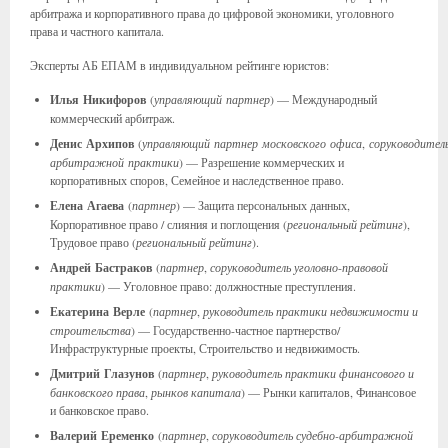
арбитража и корпоративного права до цифровой экономики, уголовного
права и частного капитала.
Эксперты АБ ЕПАМ в индивидуальном рейтинге юристов:
Илья
Ник
ифоров
(
управляющий партнер
) — Международный
коммерческий арбитраж.
Денис
Архипов
(
управляющий партнер московского офиса
,
соруководитель
арбитражной практики
) — Разрешение коммерческих и
корпоративных споров, Семейное и наследственное право.
Елена
Агаева
(
партнер
) — Защита персональных данных,
Корпоративное право / слияния и поглощения (
региональный рейтинг
),
Трудовое право (
региональный рейтинг
).
Андрей
Бастраков
(
партнер
,
соруководитель уголовно
-
правовой
практики
) — Уголовное право: должностные преступления.
Екатерина
Верле
(
партнер
,
руководитель практики недвижимости и
строительства
) — Государственно-частное партнерство/
Инфраструктурные проекты, Строительство и недвижимость.
Дмитрий
Глазунов
(
партнер
,
руководитель практики финансового и
банковского права
,
рынков капитала
) — Рынки капиталов, Финансовое
и банковское право.
Валерий
Еременко
(
партнер
,
соруководитель судебно-арбитражной