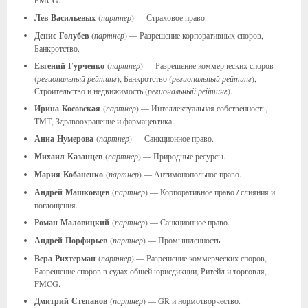
FMCG.
Лев
Васильевых
(
партнер
) — Страховое право.
Денис
Голубев
(
партнер
) — Разрешение корпоративных споров,
Банкротство.
Евгений
Гурченко
(
партнер
) — Разрешение коммерческих споров
(
региональный рейтинг
), Банкротство (
региональный рейтинг
),
Строительство и недвижимость (
региональный рейтинг
).
Ирина
Косовская
(
партнер
) — Интеллектуальная собственность,
ТМТ, Здравоохранение и фармацевтика.
Анна
Нумерова
(
партнер
) — Санкционное право.
Михаил
Казанцев
(
партнер
) — Природные ресурсы.
Мария
Кобаненко
(
партнер
) — Антимонопольное право.
Андрей
Машковцев
(
партнер
) — Корпоративное право / слияния и
поглощения.
Роман
Маловицкий
(
партнер
) — Санкционное право.
Андрей
Порфирьев
(
партнер
) — Промышленность.
Вера
Рихтерман
(
партнер
) — Разрешение коммерческих споров,
Разрешение споров в судах общей юрисдикции, Ритейл и торговля,
FMCG.
Дмитрий
Степанов
(
партнер
) — GR и нормотворчество.