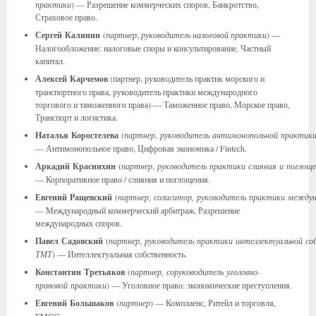
практики
) — Разрешение коммерческих споров, Банкротство,
Страховое право.
Сергей
Калинин
(
партнер
,
руководитель налоговой практики
) —
Налогообложение: налоговые споры и консультирование, Частный
капитал.
Алексей Карчемов
(партнер, руководитель практик морского и
транспортного права, руководитель практики международного
торгового и таможенного права) — Таможенное право, Морское право,
Транспорт и логистика.
Наталья
Коростелева
(
партнер
,
руководитель антимонопольной практик
— Антимонопольное право, Цифровая экономика / Fintech.
Аркадий
Краснихин
(
партнер
,
руководитель практики слияния и поглоще
— Корпоративное право / слияния и поглощения.
Евгений
Ращевский
(
партнер, солиситор, руководитель практики между
— Международный коммерческий арбитраж, Разрешение
международных споров.
Павел
Садовский
(
партнер
,
руководитель практики интеллектуальной со
ТМТ
) — Интеллектуальная собственность.
Константин
Третьяков
(
партнер, соруководитель уголовно-
правовой практики
) — Уголовное право: экономические преступления.
Евгений
Большаков
(
партнер
) — Комплаенс, Ритейл и торговля,