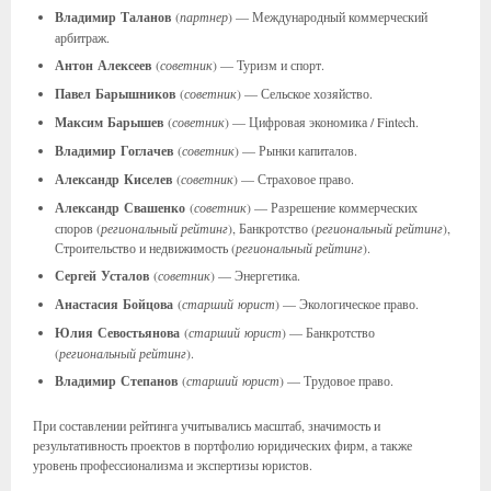
Владимир
Таланов
(
партнер
) — Международный коммерческий
арбитраж.
Антон
Алексеев
(
советник
) — Туризм и спорт.
Павел
Барышников
(
советник
) — Сельское хозяйство.
Максим
Барышев
(
советник
) — Цифровая экономика / Fintech.
Владимир
Гоглачев
(
советник
) — Рынки капиталов.
Александр
Киселев
(
советник
) — Страховое право.
Александр
Свашенко
(
советник
) — Разрешение коммерческих
споров (
региональный рейтинг
), Банкротство (
региональный рейтинг
),
Строительство и недвижимость (
региональный рейтинг
).
Сергей
Усталов
(
советник
) — Энергетика.
Анастасия
Бойцова
(
старший юрист
) — Экологическое право.
Юлия
Севостьянова
(
старший юрист
) — Банкротство
(
региональный рейтинг
).
Владимир
Степанов
(
старший юрист
) — Трудовое право.
При составлении рейтинга учитывались масштаб, значимость и
результативность проектов в портфолио юридических фирм, а также
уровень профессионализма и экспертизы юристов.