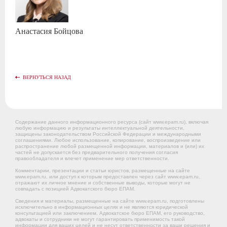
Анастасия
Бойцова
ВЕРНУТЬСЯ НАЗАД
Содержание данного информационного ресурса (сайт www.epam.ru), включая
любую информацию и результаты интеллектуальной деятельности,
защищены законодательством Российской Федерации и международными
соглашениями. Любое использование, копирование, воспроизведение или
распространение любой размещенной информации, материалов и (или) их
частей не допускается без предварительного получения согласия
правообладателя и влечет применение мер ответственности.
Комментарии, презентации и статьи юристов, размещенные на сайте
www.epam.ru, или доступ к которым предоставлен через сайт www.epam.ru,
отражают их личное мнение и собственные выводы, которые могут не
совпадать с позицией Адвокатского бюро ЕПАМ.
Сведения и материалы, размещенные на сайте www.epam.ru, подготовлены
исключительно в информационных целях и не являются юридической
консультацией или заключением. Адвокатское бюро ЕПАМ, его руководство,
адвокаты и сотрудники не могут гарантировать применимость такой
информации для ваших целей и не несут ответственности за ваши решения и