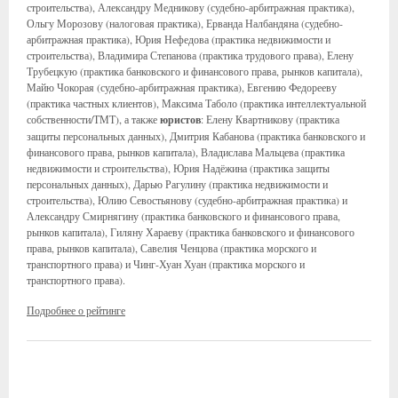
строительства), Александру Медникову (судебно-арбитражная практика),
Ольгу Морозову (налоговая практика), Ерванда Налбандяна (судебно-
арбитражная практика), Юрия Нефедова (практика недвижимости и
строительства), Владимира Степанова (практика трудового права), Елену
Трубецкую (практика банковского и финансового права, рынков капитала),
Майю Чокорая (судебно-арбитражная практика), Евгению Федорееву
(практика частных клиентов), Максима Таболо (практика интеллектуальной
собственности/ТМТ), а также
юристов
: Елену Квартникову (практика
защиты персональных данных), Дмитрия Кабанова (практика банковского и
финансового права, рынков капитала), Владислава Мальцева (практика
недвижимости и строительства), Юрия Надёжина (практика защиты
персональных данных), Дарью Рагулину (практика недвижимости и
строительства), Юлию Севостьянову (судебно-арбитражная практика) и
Александру Смирнягину (практика банковского и финансового права,
рынков капитала), Гиляну Хараеву (практика банковского и финансового
права, рынков капитала), Савелия Ченцова (практика морского и
транспортного права) и Чинг-Хуан Хуан (практика морского и
транспортного права).
Подробнее о рейтинге