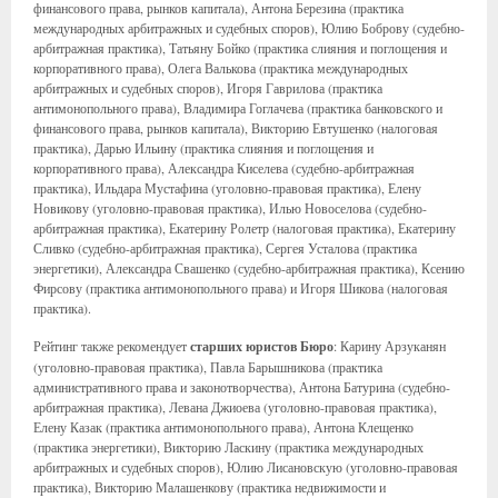
финансового права, рынков капитала), Антона Березина (практика
международных арбитражных и судебных споров), Юлию Боброву (судебно-
арбитражная практика), Татьяну Бойко (практика слияния и поглощения и
корпоративного права), Олега Валькова (практика международных
арбитражных и судебных споров), Игоря Гаврилова (практика
антимонопольного права), Владимира Гоглачева (практика банковского и
финансового права, рынков капитала), Викторию Евтушенко (налоговая
практика), Дарью Ильину (практика слияния и поглощения и
корпоративного права), Александра Киселева (судебно-арбитражная
практика), Ильдара Мустафина (уголовно-правовая практика), Елену
Новикову (уголовно-правовая практика), Илью Новоселова (судебно-
арбитражная практика), Екатерину Ролетр (налоговая практика), Екатерину
Сливко (судебно-арбитражная практика), Сергея Усталова (практика
энергетики), Александра Свашенко (судебно-арбитражная практика), Ксению
Фирсову (практика антимонопольного права) и Игоря Шикова (налоговая
практика).
Рейтинг также рекомендует
старших юристов Бюро
: Карину Арзуканян
(уголовно-правовая практика), Павла Барышникова (практика
административного права и законотворчества), Антона Батурина (судебно-
арбитражная практика), Левана Джиоева (уголовно-правовая практика),
Елену Казак (практика антимонопольного права), Антона Клещенко
(практика энергетики), Викторию Ласкину (практика международных
арбитражных и судебных споров), Юлию Лисановскую (уголовно-правовая
практика), Викторию Малашенкову (практика недвижимости и