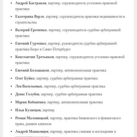
Андрей Бастраков
, партнер, соруководитель уголовно-правовой
практики
Екатерина Верле
, партнер, соруководитель практики недвижимости и
строительства
Валерий Еременко
, партнер, соруководитель судебно-арбитражной
практики
Евгений Гурченко
, партнер, руководитель судебно-арбитражной
практики Бюро в Санкт-Петербурге
Константин Третьяков
, партнер, соруководитель уголовно-правовой
практики
Евгений Большаков
, партнер, антимонопольная практика
Олег Буйко
, партнер, судебно-арбитражная практика
Лев Васильевых
, партнер, судебно-арбитражная практика
Денис Голубев
, партнер, судебно-арбитражная практика
Мария Кобаненко
, партнер, антимонопольная практика
Илья Кузнецов
, партнер
Роман Маловицкий
, партнер, практика банковского и финансового
права, рынков капитала
Андрей Машковцев
, партнер, практика слияния и поглощения и