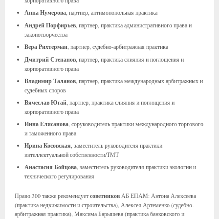
корпоративного права
Анна Нумерова
, партнер, антимонопольная практика
Андрей Порфирьев
, партнер, практика административного права и
законотворчества
Вера Рихтерман
, партнер, судебно-арбитражная практика
Дмитрий Степанов
, партнер, практика слияния и поглощения и
корпоративного права
Владимир Таланов
, партнер, практика международных арбитражных и
судебных споров
Вячеслав Югай
, партнер, практика слияния и поглощения и
корпоративного права
Инна Елисанова
, соруководитель практики международного торгового
и таможенного права
Ирина Косовская
, заместитель руководителя практики
интеллектуальной собственности/ТМТ
Анастасия Бойцова
, заместитель руководителя практики экологии и
технического регулирования
Право.300 также рекомендует
советников
АБ ЕПАМ: Антона Алексеева
(практика недвижимости и строительства), Алексея Артеменко (судебно-
арбитражная практика), Максима Барышева (практика банковского и