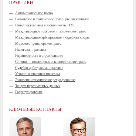
ПРАКТИКИ
—
Антимонопольное право
—
Банковское и финансовое право, рынки капитала
—
Интеллектуальная собственность / ТМТ
—
Международное торговое и таможенное право
—
Международные арбитражные и судебные споры
—
Морское / транспортное право
—
Налоговая практика
—
Недвижимость и строительство
—
Слияния и поглощения и корпоративное право
—
Судебно-арбитражная практика
—
Уголовно-правовая практика
—
Экология и техническое регулирование
—
Защита персональных данных
—
Госрегулирование
КЛЮЧЕВЫЕ КОНТАКТЫ