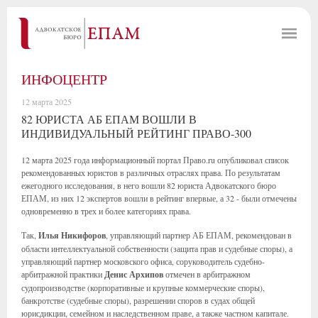
ИНФОЦЕНТР
12 марта 2025
82 ЮРИСТА АБ ЕПАМ ВОШЛИ В
ИНДИВИДУАЛЬНЫЙ РЕЙТИНГ ПРАВО-300
12 марта 2025 года информационный портал Право.ru опубликовал список
рекомендованных юристов в различных отраслях права. По результатам
ежегодного исследования, в него вошли 82 юриста Адвокатского бюро
ЕПАМ, из них 12 экспертов вошли в рейтинг впервые, а 32 - были отмечены
одновременно в трех и более категориях права.
Так,
Илья Никифоров
, управляющий партнер АБ ЕПАМ, рекомендован в
области интеллектуальной собственности (защита прав и судебные споры), а
управляющий партнер московского офиса, соруководитель судебно-
арбитражной практики
Денис Архипов
отмечен в арбитражном
судопроизводстве (корпоративные и крупные коммерческие споры),
банкротстве (судебные споры), разрешении споров в судах общей
юрисдикции, семейном и наследственном праве, а также частном капитале.