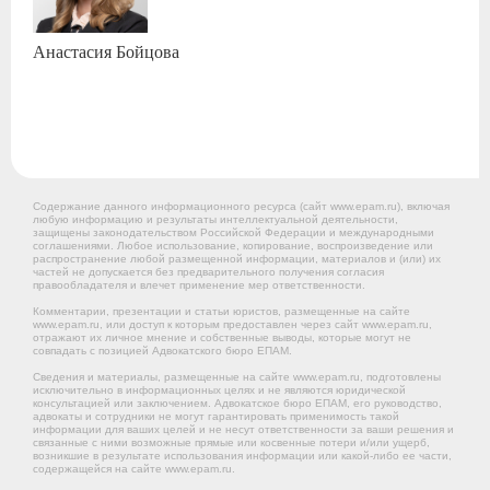
Анастасия
Бойцова
Содержание данного информационного ресурса (сайт www.epam.ru), включая
любую информацию и результаты интеллектуальной деятельности,
защищены законодательством Российской Федерации и международными
соглашениями. Любое использование, копирование, воспроизведение или
распространение любой размещенной информации, материалов и (или) их
частей не допускается без предварительного получения согласия
правообладателя и влечет применение мер ответственности.
Комментарии, презентации и статьи юристов, размещенные на сайте
www.epam.ru, или доступ к которым предоставлен через сайт www.epam.ru,
отражают их личное мнение и собственные выводы, которые могут не
совпадать с позицией Адвокатского бюро ЕПАМ.
Сведения и материалы, размещенные на сайте www.epam.ru, подготовлены
исключительно в информационных целях и не являются юридической
консультацией или заключением. Адвокатское бюро ЕПАМ, его руководство,
адвокаты и сотрудники не могут гарантировать применимость такой
информации для ваших целей и не несут ответственности за ваши решения и
связанные с ними возможные прямые или косвенные потери и/или ущерб,
возникшие в результате использования информации или какой-либо ее части,
содержащейся на сайте www.epam.ru.